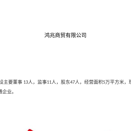
鸿兆商贸有限公司
设主要董事
人，监事
人，股东
人，经营面积
万平方米，
13
11
47
5
通企业。