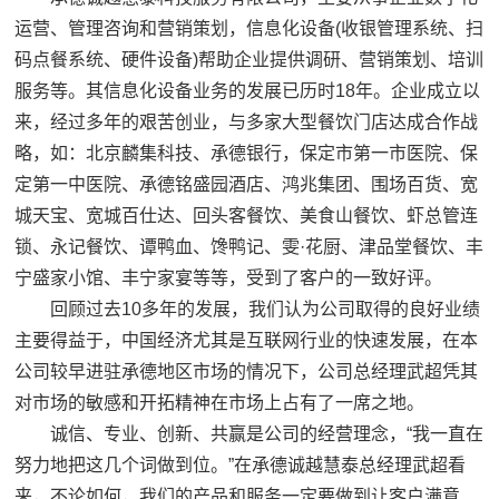
运营、管理咨询和营销策划，信息化设备(收银管理系统、扫
码点餐系统、硬件设备)帮助企业提供调研、营销策划、培训
服务等。其信息化设备业务的发展已历时18年。企业成立以
来，经过多年的艰苦创业，与多家大型餐饮门店达成合作战
略，如：北京麟集科技、承德银行，保定市第一市医院、保
定第一中医院、承德铭盛园酒店、鸿兆集团、围场百货、宽
城天宝、宽城百仕达、回头客餐饮、美食山餐饮、虾总管连
锁、永记餐饮、谭鸭血、馋鸭记、雯·花厨、津品堂餐饮、丰
宁盛家小馆、丰宁家宴等等，受到了客户的一致好评。
回顾过去10多年的发展，我们认为公司取得的良好业绩
主要得益于，中国经济尤其是互联网行业的快速发展，在本
公司较早进驻承德地区市场的情况下，公司总经理武超凭其
对市场的敏感和开拓精神在市场上占有了一席之地。
诚信、专业、创新、共赢是公司的经营理念，“我一直在
努力地把这几个词做到位。”在承德诚越慧泰总经理武超看
来，不论如何，我们的产品和服务一定要做到让客户满意、